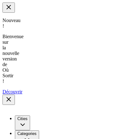
Nouveau
!
Bienvenue
sur
la
nouvelle
version
de
Où
Sortir
!
Découvrir
Cities
Categories