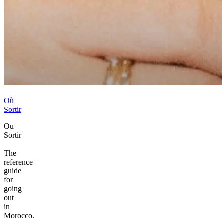
Où
Sortir
Ou
Sortir
—
The
reference
guide
for
going
out
in
Morocco.