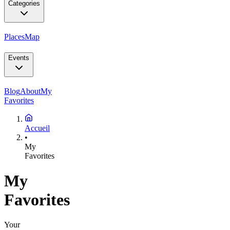
Categories
Places
Map
Events
Blog
About
My
Favorites
Accueil
•
My
Favorites
My
Favorites
Your