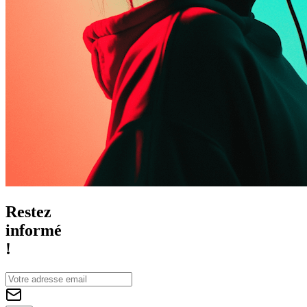
Restez
informé
!