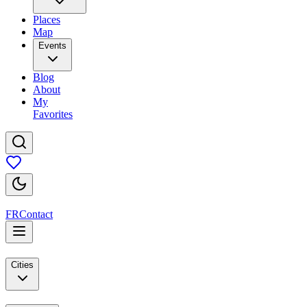
Places
Map
Events
Blog
About
My
Favorites
FR
Contact
Cities