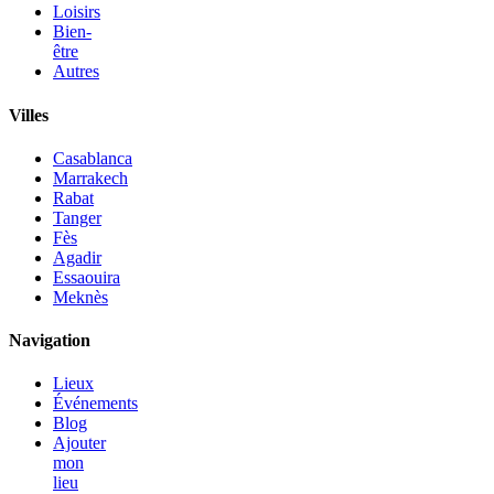
Loisirs
Bien-
être
Autres
Villes
Casablanca
Marrakech
Rabat
Tanger
Fès
Agadir
Essaouira
Meknès
Navigation
Lieux
Événements
Blog
Ajouter
mon
lieu