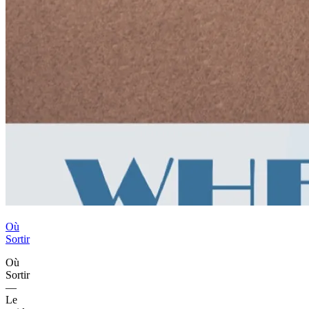
Où
Sortir
Où
Sortir
—
Le