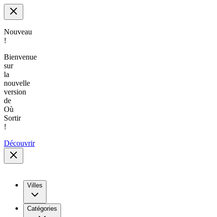
Nouveau
!
Bienvenue
sur
la
nouvelle
version
de
Où
Sortir
!
Découvrir
Villes
Catégories