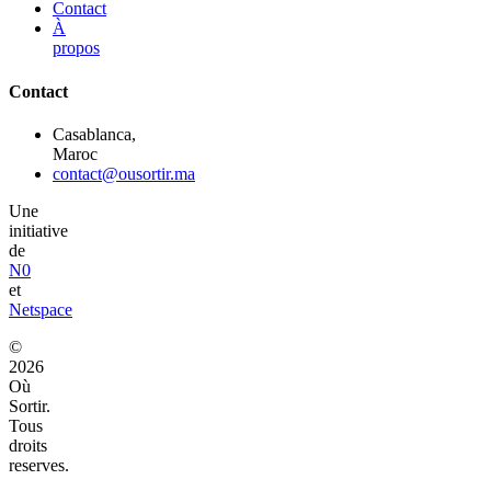
Contact
À
propos
Contact
Casablanca,
Maroc
contact@ousortir.ma
Une
initiative
de
N0
et
Netspace
©
2026
Où
Sortir.
Tous
droits
reserves.