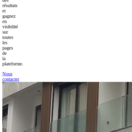
des
résultats
et
gagnez
en
visibilité
sur
toutes
les
pages
de
la
plateforme.
Nous
contacter