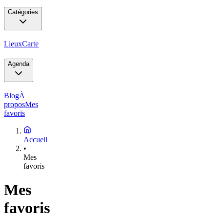
Catégories
Lieux
Carte
Agenda
Blog
À
propos
Mes
favoris
Accueil
•
Mes
favoris
Mes
favoris