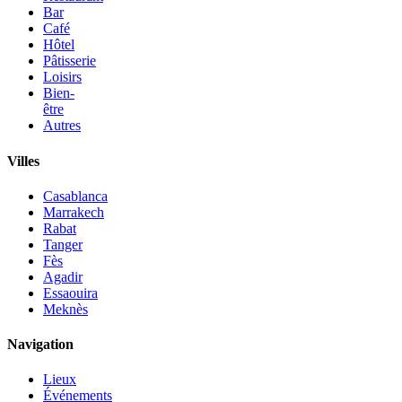
Bar
Café
Hôtel
Pâtisserie
Loisirs
Bien-
être
Autres
Villes
Casablanca
Marrakech
Rabat
Tanger
Fès
Agadir
Essaouira
Meknès
Navigation
Lieux
Événements