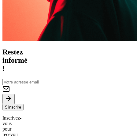
Restez
informé
!
S'inscrire
Inscrivez-
vous
pour
recevoir