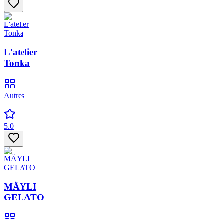
L'atelier
Tonka
Autres
5.0
MÄYLI
GELATO