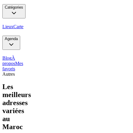
Catégories
Lieux
Carte
Agenda
Blog
À
propos
Mes
favoris
Autres
Les
meilleurs
adresses
variées
au
Maroc