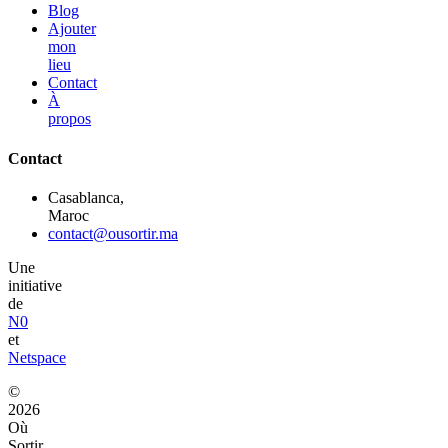
Blog
Ajouter
mon
lieu
Contact
À
propos
Contact
Casablanca,
Maroc
contact@ousortir.ma
Une
initiative
de
N0
et
Netspace
©
2026
Où
Sortir.