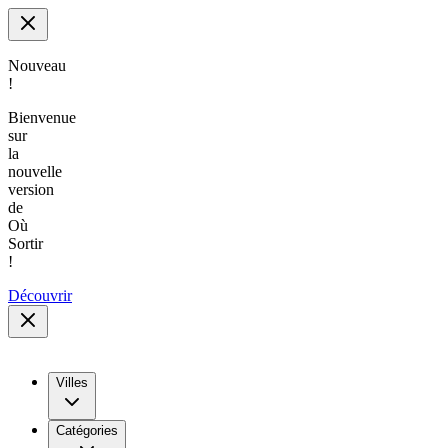
Nouveau
!
Bienvenue
sur
la
nouvelle
version
de
Où
Sortir
!
Découvrir
Villes
Catégories