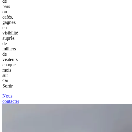
de
bars
ou
cafés,
gagnez
en
visibilité
auprès
de
milliers
de
visiteurs
chaque
mois
sur
Où
Sortir.
Nous
contacter