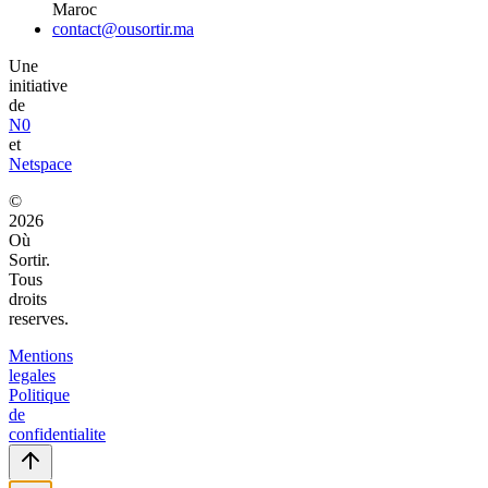
Maroc
contact@ousortir.ma
Une
initiative
de
N0
et
Netspace
©
2026
Où
Sortir.
Tous
droits
reserves.
Mentions
legales
Politique
de
confidentialite