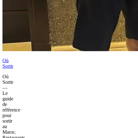
Où
Sortir
Où
Sortir
—
Le
guide
de
référence
pour
sortir
au
Maroc.
Restaurants,