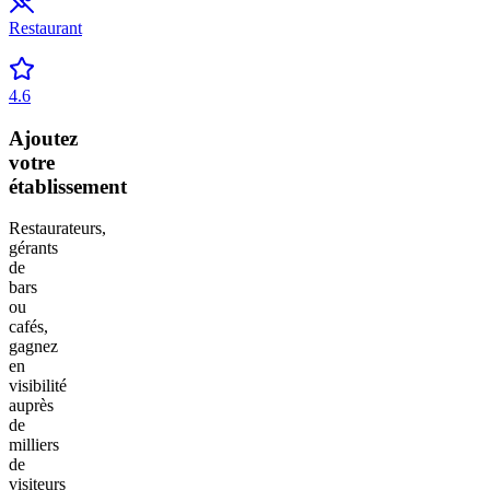
Restaurant
4.6
Ajoutez
votre
établissement
Restaurateurs,
gérants
de
bars
ou
cafés,
gagnez
en
visibilité
auprès
de
milliers
de
visiteurs