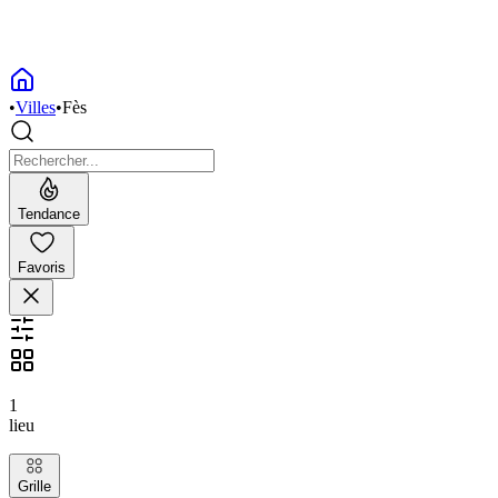
•
Villes
•
Fès
Tendance
Favoris
1
lieu
Grille