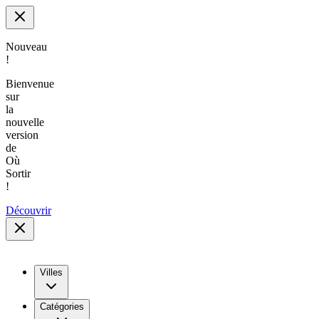
Nouveau
!
Bienvenue
sur
la
nouvelle
version
de
Où
Sortir
!
Découvrir
Villes
Catégories