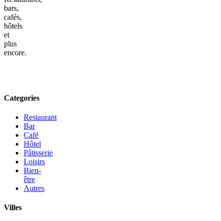
bars,
cafés,
hôtels
et
plus
encore.
Categories
Restaurant
Bar
Café
Hôtel
Pâtisserie
Loisirs
Bien-
être
Autres
Villes