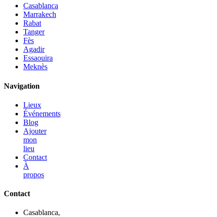
Casablanca
Marrakech
Rabat
Tanger
Fès
Agadir
Essaouira
Meknès
Navigation
Lieux
Événements
Blog
Ajouter
mon
lieu
Contact
À
propos
Contact
Casablanca,