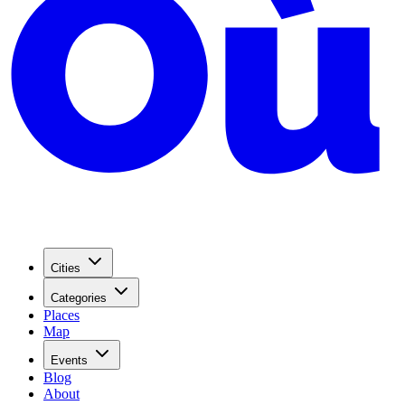
Cities
Categories
Places
Map
Events
Blog
About