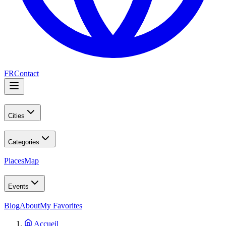
FR
Contact
Cities
Categories
Places
Map
Events
Blog
About
My Favorites
Accueil