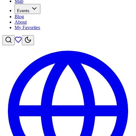
Map
Events
Blog
About
My Favorites