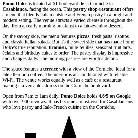
Pomo Dolce
is located at 61 boulevard de la Corniche in
Casablanca
, facing the ocean. This
pastry shop-restaurant
offers
a menu that blends Italian cuisine and French pastry in a bright and
modern setting. The venue attracts a varied clientele throughout the
day, from an early morning breakfast to a late-evening dessert.
On the savory side, the menu features
pizzas
, fresh pasta, risottos
and classic Italian salads. But it's the sweet side that has made Pomo
Dolce's true reputation:
tiramisu
, mille-feuilles, seasonal fruit tarts,
éclairs and birthday cakes to order. The pastry display is impressive
and changes daily. The morning pastries are worth a detour.
The space features a
terrace
with a view of the Corniche, ideal for a
late afternoon coffee. The interior is air-conditioned with reliable
Wi-Fi. The venue works equally well as a café or a restaurant,
making it a versatile address on the Corniche boulevard.
Open from 7am to 1am daily,
Pomo Dolce
holds
4.6/5 on Google
with over 900 reviews. It has become a must-visit for Casablancans
who love pastry and Italo-French cuisine on the Corniche.