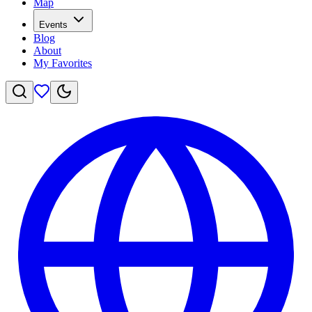
Map
Events
Blog
About
My Favorites