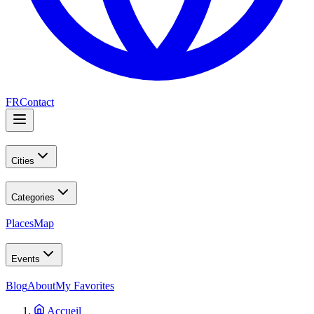
FR
Contact
Cities
Categories
Places
Map
Events
Blog
About
My Favorites
Accueil