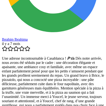
Ibrahim Ibrahima
il y a 7 mois
Une adresse incontournable à Casablanca ! 🍕🍰 Dès notre arrivée,
nous avons été séduits par le cadre : une décoration élégante et
apaisante, une ambiance cosy et familiale, avec même un espace
enfant parfaitement pensé pour que les petits s’amusent pendant que
les grands profitent sereinement du repas. Un grand bravo à Brice, le
pizzaiolo, qui nous a concocté une pizza incroyable : une pâte
délicieuse, parfaitement cuite dans le four napolitain, avec des
garnitures généreuses mais équilibrées. Mention spéciale à la pizza à
la truffe, une vraie merveille, et à la pizza au saumon qui a fait
l’unanimité. Un immense merci à Youcef, le jeune serveur, toujours
souriant et attentionné, et à Youcef, chef de rang, d’une grande
gentillesse, qui nous a parfaitement guidés dans nos choix face à une