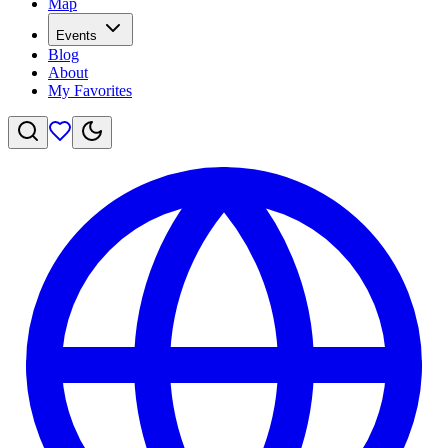
Map
Events
Blog
About
My Favorites