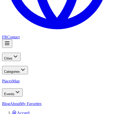
FR
Contact
Cities
Categories
Places
Map
Events
Blog
About
My Favorites
Accueil