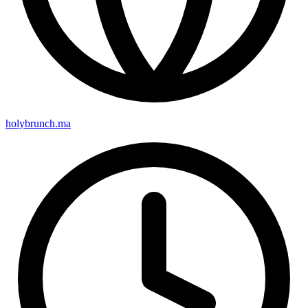
holybrunch.ma