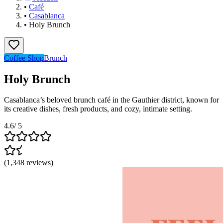
•
Café
•
Casablanca
•
Holy Brunch
Coffee Shop
Brunch
Holy Brunch
Casablanca’s beloved brunch café in the Gauthier district, known for
its creative dishes, fresh products, and cozy, intimate setting.
4.6
/ 5
(
1,348
reviews
)