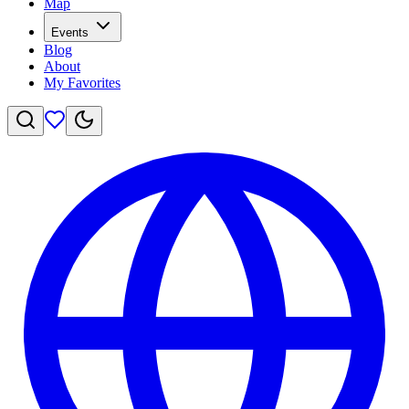
Map
Events
Blog
About
My Favorites