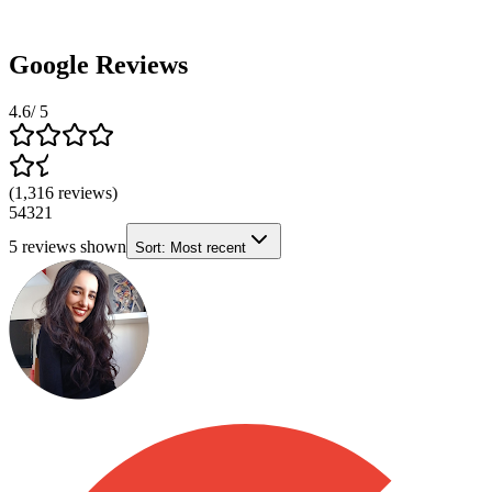
Google Reviews
4.6
/ 5
(
1,316
reviews
)
5
4
3
2
1
5
reviews shown
Sort:
Most recent