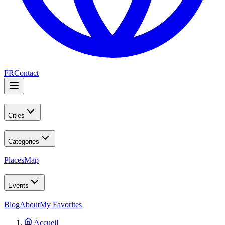
FR
Contact
Cities
Categories
Places
Map
Events
Blog
About
My Favorites
Accueil