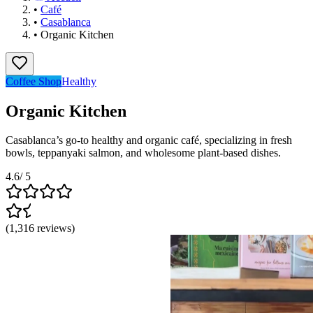
•
Café
•
Casablanca
•
Organic Kitchen
Coffee Shop
Healthy
Organic Kitchen
Casablanca’s go-to healthy and organic café, specializing in fresh
bowls, teppanyaki salmon, and wholesome plant-based dishes.
4.6
/ 5
(
1,316
reviews
)