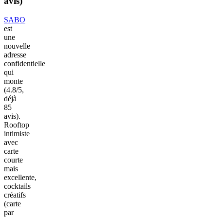
avis)
SABO
est
une
nouvelle
adresse
confidentielle
qui
monte
(4.8/5,
déjà
85
avis).
Rooftop
intimiste
avec
carte
courte
mais
excellente,
cocktails
créatifs
(carte
par