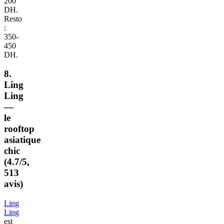
200
DH.
Resto
:
350-
450
DH.
8.
Ling
Ling
—
le
rooftop
asiatique
chic
(4.7/5,
513
avis)
Ling
Ling
est