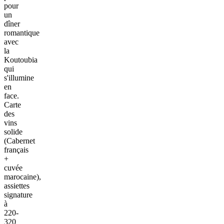
pour
un
dîner
romantique
avec
la
Koutoubia
qui
s'illumine
en
face.
Carte
des
vins
solide
(Cabernet
français
+
cuvée
marocaine),
assiettes
signature
à
220-
320