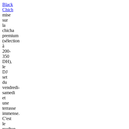
Black
Chich
mise
sur
la
chicha
premium
(sélection
à
200-
350
DH),
le
DJ
set
du
vendredi-
samedi
et
une
terrasse
immense.
C'est
le
rooftop