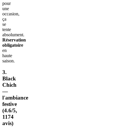
pour
une
occasion,
ça
se
tente
absolument.
Réservation
obligatoire
en
haute
saison.
3.
Black
Chich
—
l'ambiance
festive
(4.6/5,
1174
avis)