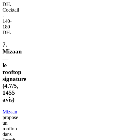
DH.
Cocktail
:
140-
180
DH.
7.
Mizaan
—
le
rooftop
signature
(4.7/5,
1455
avis)
Mizaan
propose
un
rooftop
dans
l'esprit