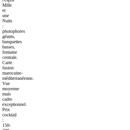
Mille
et
une
Nuits
:
photophores
géants,
banquettes
basses,
fontaine
centrale.
Carte
fusion
marocaine-
méditerranéenne.
Vue
moyenne
mais
cadre
exceptionnel.
Prix
cocktail
:
150-