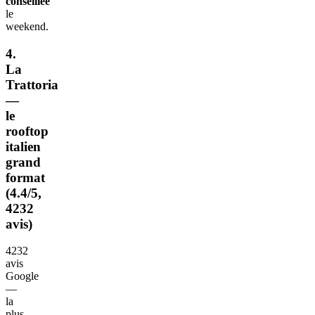
conseillée
le
weekend.
4.
La
Trattoria
—
le
rooftop
italien
grand
format
(4.4/5,
4232
avis)
4232
avis
Google
—
la
plus