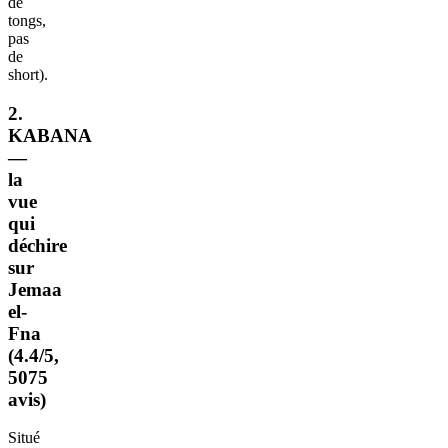
de
tongs,
pas
de
short).
2.
KABANA
—
la
vue
qui
déchire
sur
Jemaa
el-
Fna
(4.4/5,
5075
avis)
Situé