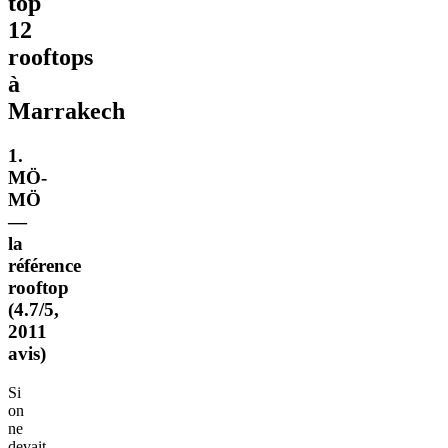
top
12
rooftops
à
Marrakech
1.
MÖ-
MÖ
—
la
référence
rooftop
(4.7/5,
2011
avis)
Si
on
ne
devait