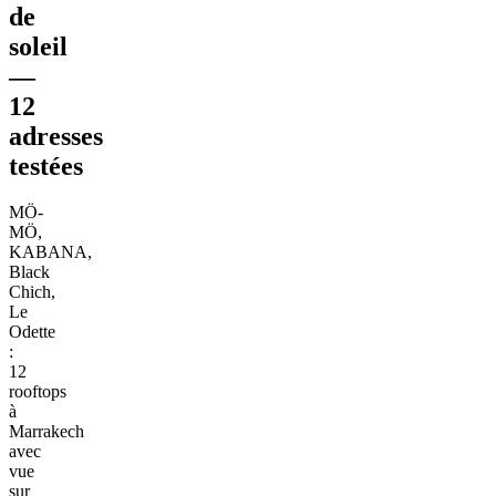
de
soleil
—
12
adresses
testées
MÖ-
MÖ,
KABANA,
Black
Chich,
Le
Odette
:
12
rooftops
à
Marrakech
avec
vue
sur