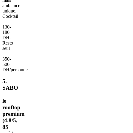
mais
ambiance
unique.
Cocktail
:
130-
180
DH.
Resto
seul
:
350-
500
DH/personne.
5.
SABO
—
le
rooftop
premium
(4.8/5,
85