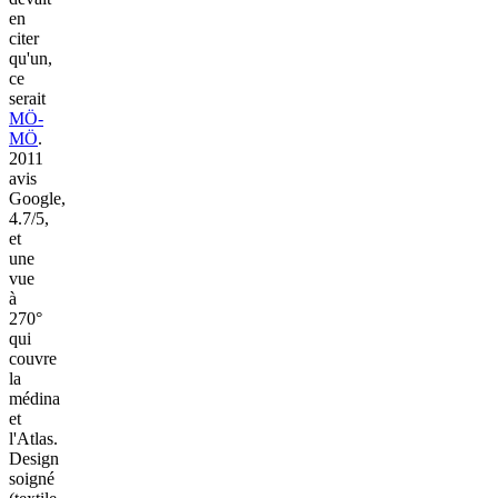
en
citer
qu'un,
ce
serait
MÖ-
MÖ
.
2011
avis
Google,
4.7/5,
et
une
vue
à
270°
qui
couvre
la
médina
et
l'Atlas.
Design
soigné