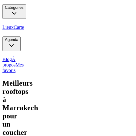
Catégories
Lieux
Carte
Agenda
Blog
À
propos
Mes
favoris
Meilleurs
rooftops
à
Marrakech
pour
un
coucher