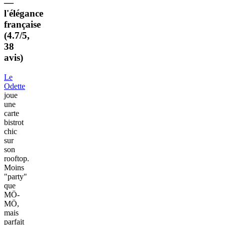
—
l'élégance
française
(4.7/5,
38
avis)
Le
Odette
joue
une
carte
bistrot
chic
sur
son
rooftop.
Moins
"party"
que
MÖ-
MÖ,
mais
parfait