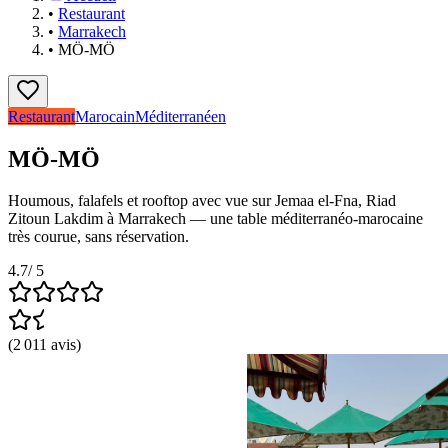
•
Restaurant
•
Marrakech
•
MÖ-MÖ
Restaurant
Marocain
Méditerranéen
MÖ-MÖ
Houmous, falafels et rooftop avec vue sur Jemaa el-Fna, Riad
Zitoun Lakdim à Marrakech — une table méditerranéo-marocaine
très courue, sans réservation.
4.7
/ 5
(
2 011
avis
)