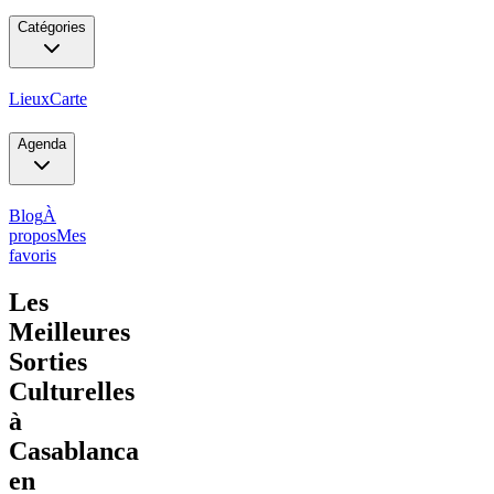
Catégories
Lieux
Carte
Agenda
Blog
À
propos
Mes
favoris
Les
Meilleures
Sorties
Culturelles
à
Casablanca
en