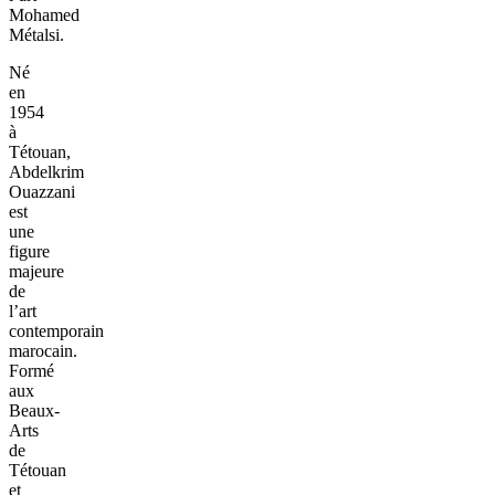
Mohamed
Métalsi.
Né
en
1954
à
Tétouan,
Abdelkrim
Ouazzani
est
une
figure
majeure
de
l’art
contemporain
marocain.
Formé
aux
Beaux-
Arts
de
Tétouan
et