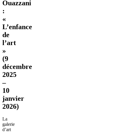
Ouazzani
:
«
L’enfance
de
l’art
»
(9
décembre
2025
–
10
janvier
2026)
La
galerie
d’art