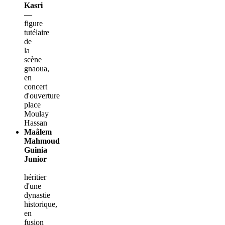
Kasri
—
figure
tutélaire
de
la
scène
gnaoua,
en
concert
d'ouverture
place
Moulay
Hassan
Maâlem
Mahmoud
Guinia
Junior
—
héritier
d'une
dynastie
historique,
en
fusion