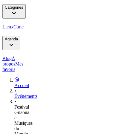
Catégories
Lieux
Carte
Agenda
Blog
À
propos
Mes
favoris
Accueil
•
Événements
•
Festival
Gnaoua
et
Musiques
du
Monde