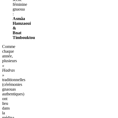
féminine
gnaoua
:
Asmâa
Hamzaoui
&
Bnat
Timbouktou
Comme
chaque
année,
plusieurs
«
Hadras
»
traditionnelles
(cérémonies
gnaouas
authentiques)
ont
lieu
dans
la
médina,