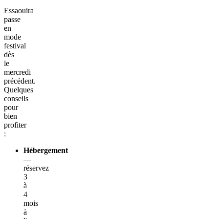
Essaouira
passe
en
mode
festival
dès
le
mercredi
précédent.
Quelques
conseils
pour
bien
profiter
:
Hébergement
—
réservez
3
à
4
mois
à