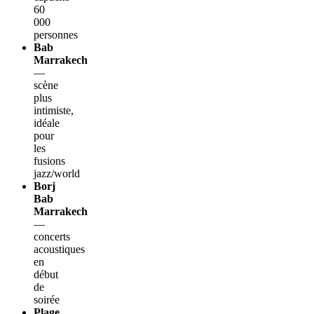
60
000
personnes
Bab
Marrakech
—
scène
plus
intimiste,
idéale
pour
les
fusions
jazz/world
Borj
Bab
Marrakech
—
concerts
acoustiques
en
début
de
soirée
Plage