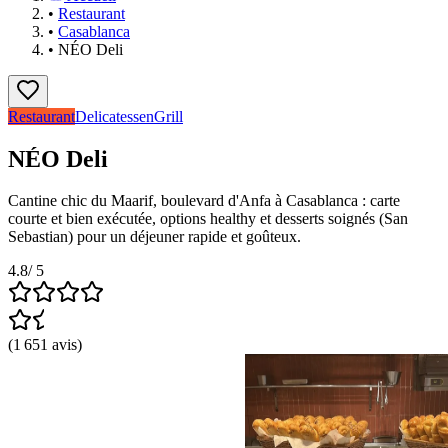
•
Restaurant
•
Casablanca
•
NÉO Deli
Restaurant
Delicatessen
Grill
NÉO Deli
Cantine chic du Maarif, boulevard d'Anfa à Casablanca : carte
courte et bien exécutée, options healthy et desserts soignés (San
Sebastian) pour un déjeuner rapide et goûteux.
4.8
/ 5
(
1 651
avis
)