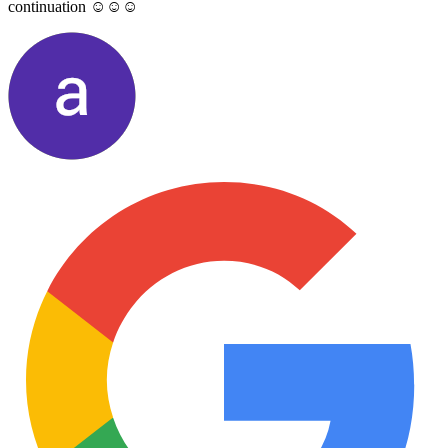
continuation ☺️☺️☺️