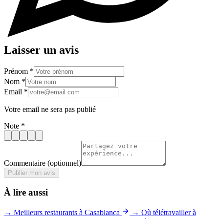
Laisser un avis
Prénom
*
Nom
*
Email
*
Votre email ne sera pas publié
Note
*
Commentaire
(optionnel)
Publier mon avis
À lire aussi
→ Meilleurs restaurants à Casablanca
→ Où télétravailler à