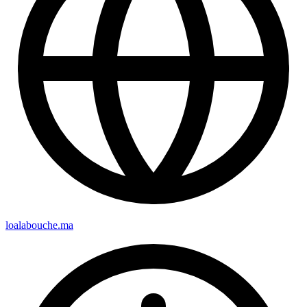
loalabouche.ma