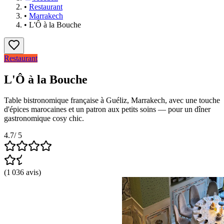
•
Restaurant
•
Marrakech
•
L'Ô à la Bouche
Restaurant
L'Ô à la Bouche
Table bistronomique française à Guéliz, Marrakech, avec une touche
d'épices marocaines et un patron aux petits soins — pour un dîner
gastronomique cosy chic.
4.7
/ 5
(
1 036
avis
)