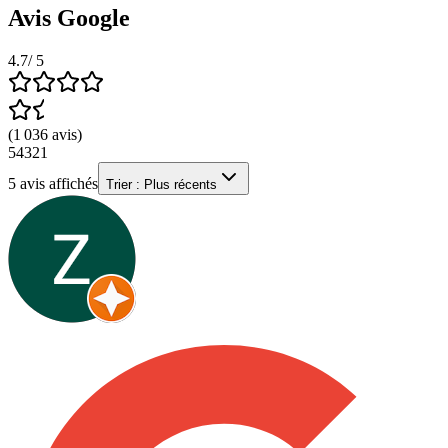
Avis Google
4.7
/ 5
(
1 036
avis
)
5
4
3
2
1
5
avis affichés
Trier :
Plus récents