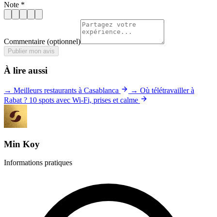
Note
*
Commentaire
(optionnel)
Publier mon avis
À lire aussi
→ Meilleurs restaurants à Casablanca
→ Où télétravailler à
Rabat ? 10 spots avec Wi-Fi, prises et calme
Min Koy
Informations pratiques