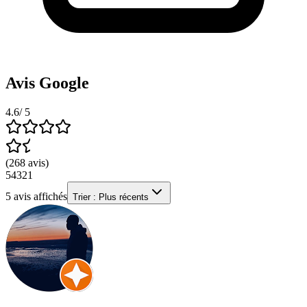
Avis Google
4.6
/ 5
(
268
avis
)
5
4
3
2
1
5
avis affichés
Trier :
Plus récents