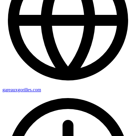
gareauxgorilles.com